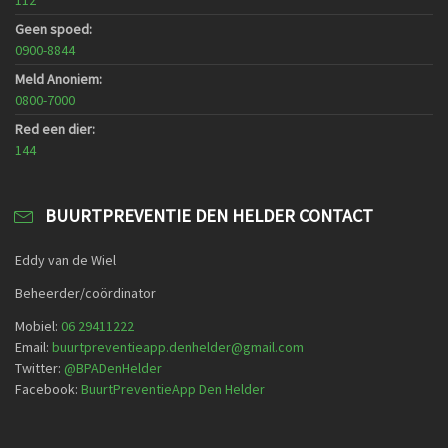
112
Geen spoed:
0900-8844
Meld Anoniem:
0800-7000
Red een dier:
144
BUURTPREVENTIE DEN HELDER CONTACT
Eddy van de Wiel
Beheerder/coördinator
Mobiel:
06 29411222
Email:
buurtpreventieapp.denhelder@gmail.com
Twitter:
@
BPADenHelder
Facebook:
BuurtPreventieApp Den Helder