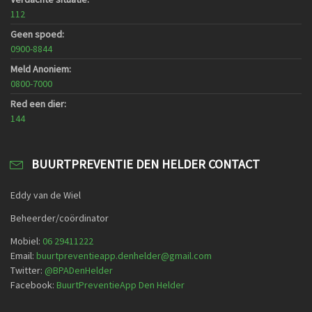
112
Geen spoed:
0900-8844
Meld Anoniem:
0800-7000
Red een dier:
144
BUURTPREVENTIE DEN HELDER CONTACT
Eddy van de Wiel
Beheerder/coördinator
Mobiel:
06 29411222
Email:
buurtpreventieapp.denhelder@gmail.com
Twitter:
@
BPADenHelder
Facebook:
BuurtPreventieApp Den Helder