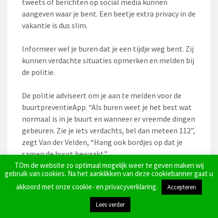
tweets of berichten op social media kunnen
aangeven waar je bent. Een beetje extra privacy in de
vakantie is dus slim.
Informeer wel je buren dat je een tijdje weg bent. Zij
kunnen verdachte situaties opmerken en melden bij
de politie.
De politie adviseert om je aan te melden voor de
buurtpreventieApp. “Als buren weet je het best wat
normaal is in je buurt en wanneer er vreemde dingen
gebeuren. Zie je iets verdachts, bel dan meteen 112”,
zegt Van der Velden, “Hang ook bordjes op dat je
samen de buurt bewaakt.”
TOm de website zo optimaal mogelijk weer te geven maken wij
gebruik van cookies. Na het aanklikken van deze cookiebanner gaat u
3. Hou het licht
akkoord met onze cookie- en privacyverklaring.
Accepteren
Een huis dat opeens 24 uur per dag donker is, zet een
Lees verder
schijnwerper op je afwezigheid. Met een eenvoudige