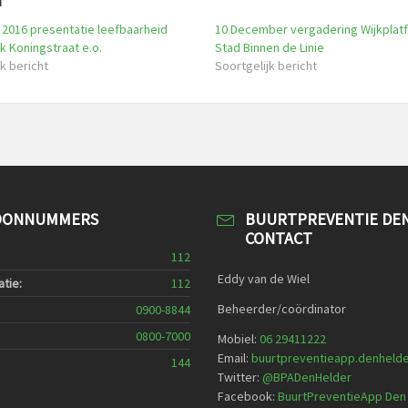
d
i 2016 presentatie leefbaarheid
10 December vergadering Wijkplat
 Koningstraat e.o.
Stad Binnen de Linie
k bericht
Soortgelijk bericht
OONNUMMERS
BUURTPREVENTIE DE
CONTACT
112
Eddy van de Wiel
tie:
112
Beheerder/coördinator
0900-8844
0800-7000
Mobiel:
06 29411222
Email:
buurtpreventieapp.denheld
144
Twitter:
@
BPADenHelder
Facebook:
BuurtPreventieApp Den