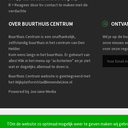
R = Reageer door bv contact te maken met de
verdachte
OVER BUURTHUIS CENTRUM
ONTVAN
Buurthuis Centrum is een onafhankelijk,
Wil je op de h
zelfstandig buurthuis in het centrum van Den
onze nieuws en 
Helder.
voor onze regu
Kom eens langs in het buurthuis. Er gebeurt van
alles! Klik in het menu op “activiteiten” en je ziet
wat er dagelijks allemaal te doen is.
Buurthuis Centrum website is geintegreerd met
het WijkplatformStadBinnendeLInie.nl
Powered bij JoeJane Media
© BuurtPreventieApp Den Helder 2022 -
Privacyverklaring
TOm de website zo optimaal mogelijk weer te geven maken wij gebrui