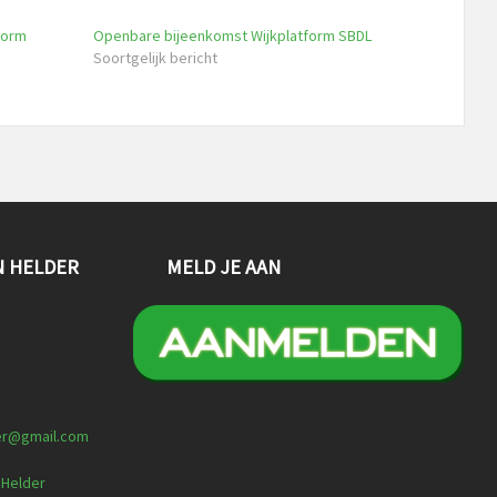
form
Openbare bijeenkomst Wijkplatform SBDL
Soortgelijk bericht
N HELDER
MELD JE AAN
er@gmail.com
 Helder