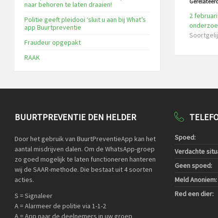
Gerelateer
naar behoren te laten draaien!
2 februar
Politie geeft pleidooi ‘sluit u aan bij What’s
onderzoek
app Buurtpreventie
Soortgelij
Fraudeur opgepakt
RAAK
BUURTPREVENTIE DEN HELDER
TELEF
Spoed:
Door het gebruik van BuurtPreventieApp kan het
aantal misdrijven dalen. Om de WhatsApp-groep
Verdachte situa
zo goed mogelijk te laten functioneren hanteren
Geen spoed:
wij de SAAR-methode. Die bestaat uit 4 soorten
acties.
Meld Anoniem:
Red een dier:
S = Signaleer
A = Alarmeer de politie via 1-1-2
A = App naar de deelnemers in uw groep