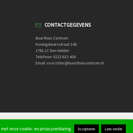
CONTACTGEGEVENS
Buurthuis Centrum
Koningdwarsstraat 146
1781 LC Den Helder
Telefoon: 0223 615 404
Email: voorzitter@buurthuiscentrum.nl
Home
Contactformulier
 met onze cookie- en privacyverklaring.
Accepteren
Lees verder