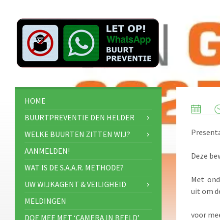
HOME
BUURTPREVENTIE DEN HELDER
Presenta
WELKE BUURTEN ZITTEN WIJ?
AANMELDEN!
Deze bew
WAT IS DE S.A.A.R. METHODE?
Met onde
UW WIJKAGENT & VEILIGHEID
uit om d
MELDINGEN
voor mee
DOE MEE MET ‘CAMERA IN BEELD’