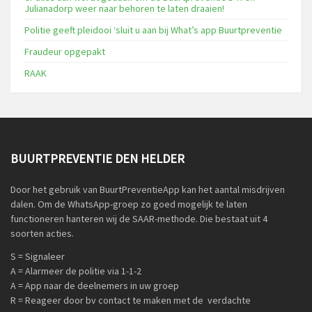
Julianadorp weer naar behoren te laten draaien!
Politie geeft pleidooi ‘sluit u aan bij What’s app Buurtpreventie
Fraudeur opgepakt
RAAK
BUURTPREVENTIE DEN HELDER
Door het gebruik van BuurtPreventieApp kan het aantal misdrijven
dalen. Om de WhatsApp-groep zo goed mogelijk te laten
functioneren hanteren wij de SAAR-methode. Die bestaat uit 4
soorten acties.
S = Signaleer
A = Alarmeer de politie via 1-1-2
A = App naar de deelnemers in uw groep
R = Reageer door bv contact te maken met de verdachte