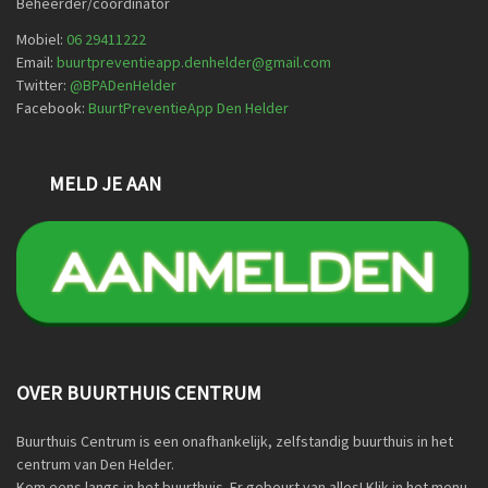
Beheerder/coördinator
Mobiel:
06 29411222
Email:
buurtpreventieapp.denhelder@gmail.com
Twitter:
@
BPADenHelder
Facebook:
BuurtPreventieApp Den Helder
MELD JE AAN
OVER BUURTHUIS CENTRUM
Buurthuis Centrum is een onafhankelijk, zelfstandig buurthuis in het
centrum van Den Helder.
Kom eens langs in het buurthuis. Er gebeurt van alles! Klik in het menu