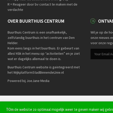
R = Reageer door bv contact te maken met de
verdachte
OVER BUURTHUIS CENTRUM
ONTVAN
Buurthuis Centrum is een onafhankelijk,
Wil je op de h
zelfstandig buurthuis in het centrum van Den
onze nieuws en 
Helder.
voor onze regu
Kom eens langs in het buurthuis. Er gebeurt van
alles! Klik in het menu op “activiteiten” en je ziet
wat er dagelijks allemaal te doen is.
Buurthuis Centrum website is geintegreerd met
het WijkplatformStadBinnendeLInie.nl
Powered bij JoeJane Media
© BuurtPreventieApp Den Helder 2022 -
Privacyverklaring
TOm de website zo optimaal mogelijk weer te geven maken wij gebrui