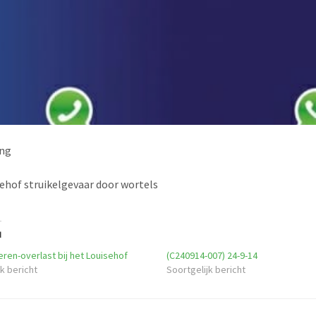
ing
ehof struikelgevaar door wortels
d
ren-overlast bij het Louisehof
(C240914-007) 24-9-14
k bericht
Soortgelijk bericht