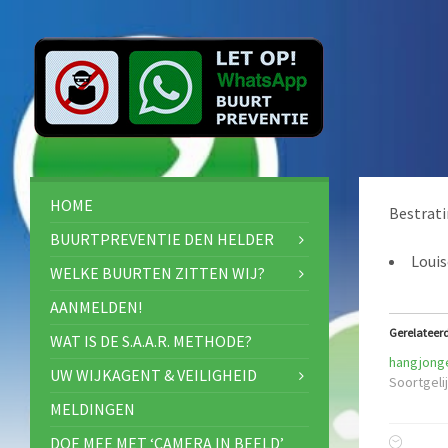
HOME
Bestrat
BUURTPREVENTIE DEN HELDER
Louis
WELKE BUURTEN ZITTEN WIJ?
AANMELDEN!
Gerelateer
WAT IS DE S.A.A.R. METHODE?
hangjonge
UW WIJKAGENT & VEILIGHEID
Soortgelij
MELDINGEN
DOE MEE MET ‘CAMERA IN BEELD’