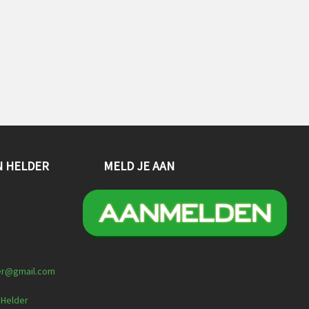
N HELDER
MELD JE AAN
er@gmail.com
 Helder