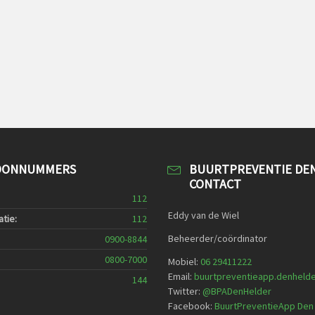
OONNUMMERS
BUURTPREVENTIE DE
CONTACT
112
Eddy van de Wiel
tie:
112
Beheerder/coördinator
0900-8844
0800-7000
Mobiel:
06 29411222
Email:
buurtpreventieapp.denheld
144
Twitter:
@
BPADenHelder
Facebook:
BuurtPreventieApp Den