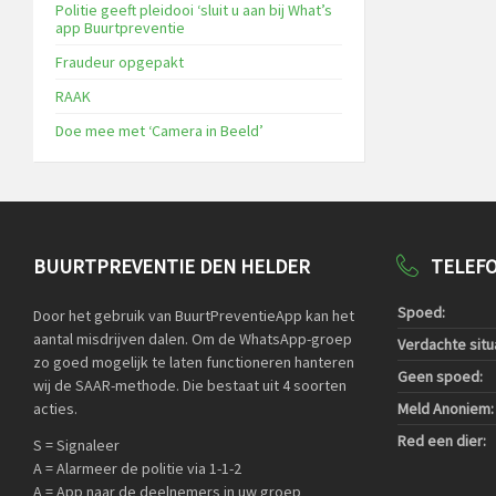
Politie geeft pleidooi ‘sluit u aan bij What’s
app Buurtpreventie
Fraudeur opgepakt
RAAK
Doe mee met ‘Camera in Beeld’
BUURTPREVENTIE DEN HELDER
TELEF
Spoed:
Door het gebruik van BuurtPreventieApp kan het
aantal misdrijven dalen. Om de WhatsApp-groep
Verdachte situa
zo goed mogelijk te laten functioneren hanteren
Geen spoed:
wij de SAAR-methode. Die bestaat uit 4 soorten
acties.
Meld Anoniem:
Red een dier:
S = Signaleer
A = Alarmeer de politie via 1-1-2
A = App naar de deelnemers in uw groep