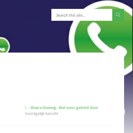
!… Waarschuwing.. Wel eens gebeld door
Soortgelijk bericht