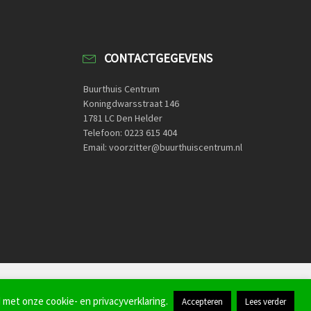
CONTACTGEGEVENS
Buurthuis Centrum
Koningdwarsstraat 146
1781 LC Den Helder
Telefoon: 0223 615 404
Email: voorzitter@buurthuiscentrum.nl
Home
Contactformulier
 met onze cookie- en privacyverklaring.
Accepteren
Lees verder