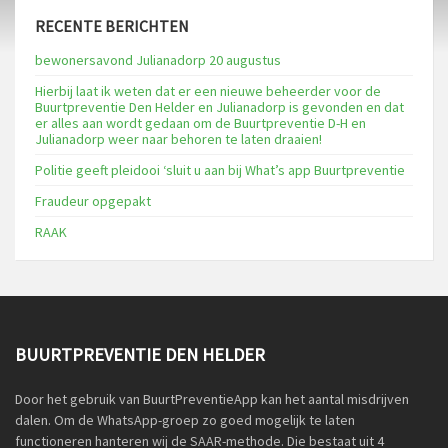
RECENTE BERICHTEN
bewonersavond Julianadorp 20 augustus
Hierbij laat ik weten dat er een nieuwe beheerder voor de
Buurtpreventie Den Helder en Julianadorp is gevonden en dat
er alles aan wordt gedaan om de Buurtpreventie D-H en
Julianadorp weer naar behoren te laten draaien!
Politie geeft pleidooi ‘sluit u aan bij What’s app Buurtpreventie
Fraudeur opgepakt
RAAK
BUURTPREVENTIE DEN HELDER
Door het gebruik van BuurtPreventieApp kan het aantal misdrijven
dalen. Om de WhatsApp-groep zo goed mogelijk te laten
functioneren hanteren wij de SAAR-methode. Die bestaat uit 4