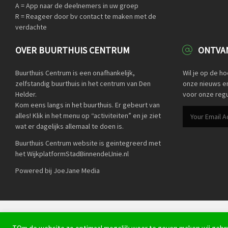
A = App naar de deelnemers in uw groep
R = Reageer door bv contact te maken met de
verdachte
OVER BUURTHUIS CENTRUM
ONTVAN
Buurthuis Centrum is een onafhankelijk,
Wil je op de h
zelfstandig buurthuis in het centrum van Den
onze nieuws en 
Helder.
voor onze regu
Kom eens langs in het buurthuis. Er gebeurt van
alles! Klik in het menu op “activiteiten” en je ziet
wat er dagelijks allemaal te doen is.
Buurthuis Centrum website is geintegreerd met
het WijkplatformStadBinnendeLInie.nl
Powered bij JoeJane Media
© BuurtPreventieApp Den Helder 2022 -
Privacyverklaring