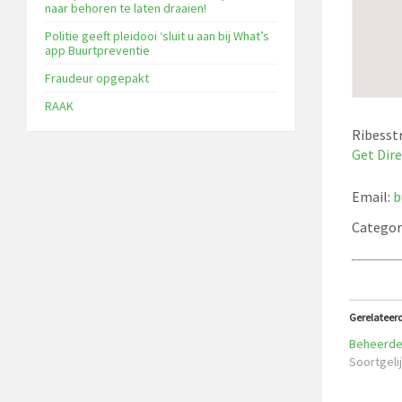
naar behoren te laten draaien!
Politie geeft pleidooi ‘sluit u aan bij What’s
app Buurtpreventie
Fraudeur opgepakt
RAAK
Ribesstr
Get Dir
Email:
b
Categor
Gerelateer
Beheerde
Soortgelij