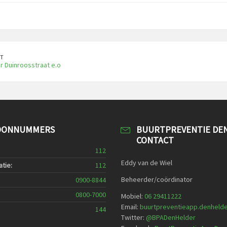
T
 Duinroosstraat e.o
OONNUMMERS
BUURTPREVENTIE DE
CONTACT
112
Eddy van de Wiel
tie:
112
Beheerder/coördinator
0900-8844
0800-7000
Mobiel:
06 29411222
Email:
buurtpreventieapp.denheld
144
Twitter:
@
BPADenHelder