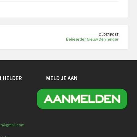
OLDER POST
Beheerder Nieuw Den helder
N HELDER
MELD JE AAN
er@gmail.com