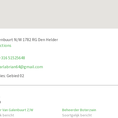
enbuurt N/W 1782 RG Den Helder
ections
+316 51525648
arlabrian64@gmail.com
ies:
Gebied 02
d
 Van Galenbuurt Z/W
Beheerder Boterzwin
k bericht
Soortgelijk bericht