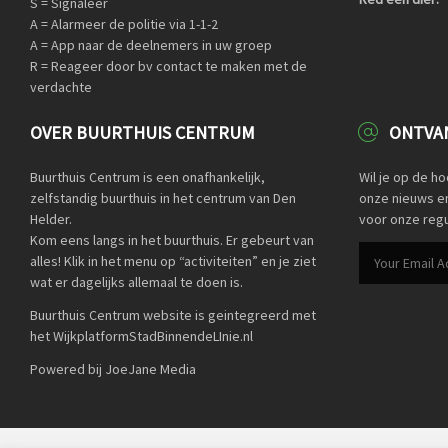
S = Signaleer
A = Alarmeer de politie via 1-1-2
A = App naar de deelnemers in uw groep
R = Reageer door bv contact te maken met de
verdachte
OVER BUURTHUIS CENTRUM
ONTVAN
Buurthuis Centrum is een onafhankelijk,
Wil je op de h
zelfstandig buurthuis in het centrum van Den
onze nieuws en 
Helder.
voor onze regu
Kom eens langs in het buurthuis. Er gebeurt van
alles! Klik in het menu op “activiteiten” en je ziet
wat er dagelijks allemaal te doen is.
Buurthuis Centrum website is geintegreerd met
het WijkplatformStadBinnendeLInie.nl
Powered bij JoeJane Media