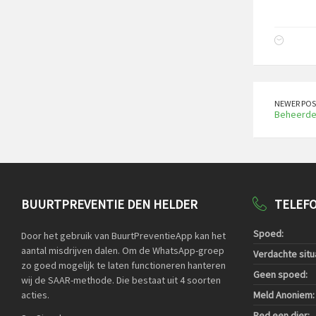
NEWER POS
Beheerder
BUURTPREVENTIE DEN HELDER
TELEF
Spoed:
Door het gebruik van BuurtPreventieApp kan het
aantal misdrijven dalen. Om de WhatsApp-groep
Verdachte situa
zo goed mogelijk te laten functioneren hanteren
Geen spoed:
wij de SAAR-methode. Die bestaat uit 4 soorten
acties.
Meld Anoniem:
Red een dier: