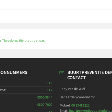
T
 Theodorus Rijkersstraat e.o.
OONNUMMERS
BUURTPREVENTIE DE
CONTACT
112
Eddy van de Wiel
tie:
112
Beheerder/coördinator
0900-8844
0800-7000
Mobiel:
06 29411222
Email:
buurtpreventieapp.denheld
144