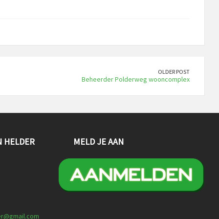
OLDER POST
Beheerder Polderweg wooncomplex
N HELDER
MELD JE AAN
er@gmail.com