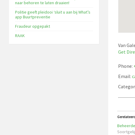
naar behoren te laten draaien!
Politie geeft pleidooi ‘sluit u aan bij What’s
app Buurtpreventie
Fraudeur opgepakt
RAAK
Van Gal
Get Dir
Phone:
Email:
c
Categor
Gerelateer
Beheerder
Soortgelij