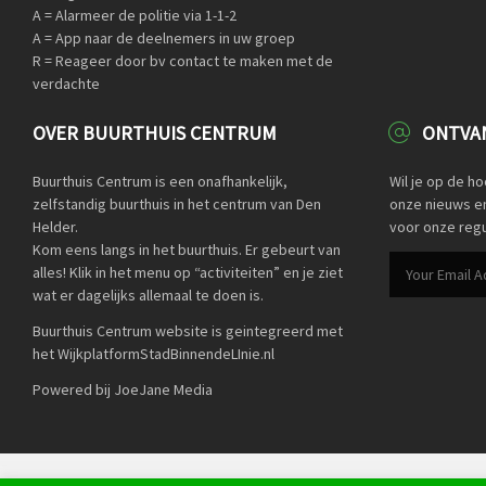
A = Alarmeer de politie via 1-1-2
A = App naar de deelnemers in uw groep
R = Reageer door bv contact te maken met de
verdachte
OVER BUURTHUIS CENTRUM
ONTVAN
Buurthuis Centrum is een onafhankelijk,
Wil je op de h
zelfstandig buurthuis in het centrum van Den
onze nieuws en 
Helder.
voor onze regu
Kom eens langs in het buurthuis. Er gebeurt van
alles! Klik in het menu op “activiteiten” en je ziet
wat er dagelijks allemaal te doen is.
Buurthuis Centrum website is geintegreerd met
het WijkplatformStadBinnendeLInie.nl
Powered bij JoeJane Media