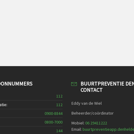
OONNUMMERS
BUURTPREVENTIE DE
CONTACT
112
Eddy van de Wiel
tie:
112
Beheerder/coördinator
0900-8844
0800-7000
Mobiel:
06 29411222
Email:
buurtpreventieapp.denheld
144