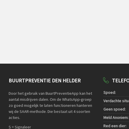
BUURTPREVENTIE DEN HELDER
TELEF
Spoed:
Door het gebruik van BuurtPreventieApp kan het
aantal misdrijven dalen. Om de WhatsApp-groep
Verdachte situa
zo goed mogelijk te laten functioneren hanteren
Geen spoed:
wij de SAAR-methode. Die bestaat uit 4 soorten
acties.
Meld Anoniem:
Red een dier:
S = Signaleer