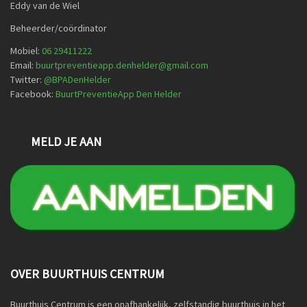
Eddy van de Wiel
Beheerder/coördinator
Mobiel:
06 29411222
Email:
buurtpreventieapp.denhelder@gmail.com
Twitter:
@
BPADenHelder
Facebook:
BuurtPreventieApp Den Helder
MELD JE AAN
OVER BUURTHUIS CENTRUM
Buurthuis Centrum is een onafhankelijk, zelfstandig buurthuis in het