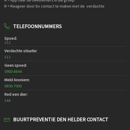
A = App naar de deelnemers in uw groep
R = Reageer door bv contact te maken met de verdachte
TELEFOONNUMMERS
Spoed:
112
Verdachte situatie:
112
Geen spoed:
0900-8844
Meld Anoniem:
0800-7000
Red een dier:
144
BUURTPREVENTIE DEN HELDER CONTACT