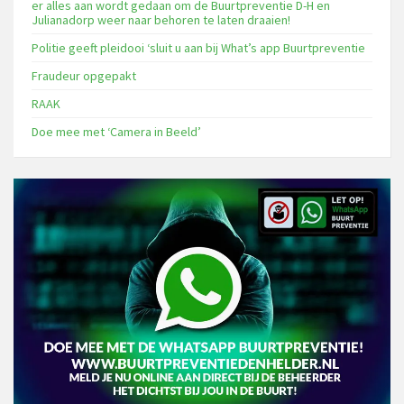
er alles aan wordt gedaan om de Buurtpreventie D-H en
Julianadorp weer naar behoren te laten draaien!
Politie geeft pleidooi ‘sluit u aan bij What’s app Buurtpreventie
Fraudeur opgepakt
RAAK
Doe mee met ‘Camera in Beeld’