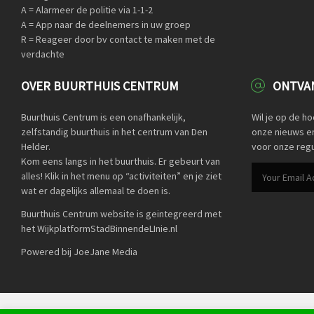
A = Alarmeer de politie via 1-1-2
A = App naar de deelnemers in uw groep
R = Reageer door bv contact te maken met de
verdachte
OVER BUURTHUIS CENTRUM
ONTVAN
Buurthuis Centrum is een onafhankelijk,
Wil je op de h
zelfstandig buurthuis in het centrum van Den
onze nieuws en 
Helder.
voor onze regu
Kom eens langs in het buurthuis. Er gebeurt van
alles! Klik in het menu op “activiteiten” en je ziet
wat er dagelijks allemaal te doen is.
Buurthuis Centrum website is geintegreerd met
het WijkplatformStadBinnendeLInie.nl
Powered bij JoeJane Media