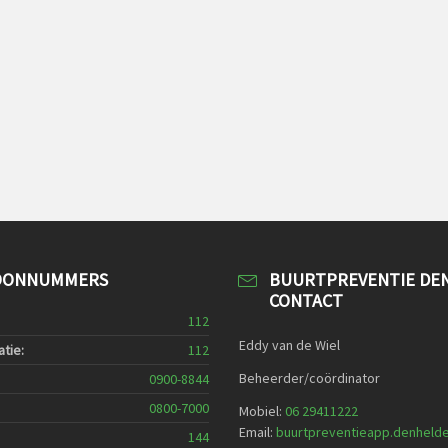
OONNUMMERS
BUURTPREVENTIE DE
CONTACT
112
Eddy van de Wiel
tie:
112
Beheerder/coördinator
0900-8844
0800-7000
Mobiel:
06 29411222
Email:
buurtpreventieapp.denheld
144