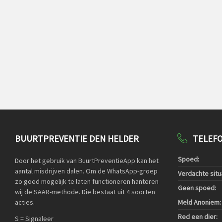
BUURTPREVENTIE DEN HELDER
TELEF
Spoed:
Door het gebruik van BuurtPreventieApp kan het
aantal misdrijven dalen. Om de WhatsApp-groep
Verdachte situa
zo goed mogelijk te laten functioneren hanteren
Geen spoed:
wij de SAAR-methode. Die bestaat uit 4 soorten
acties.
Meld Anoniem:
Red een dier:
S = Signaleer