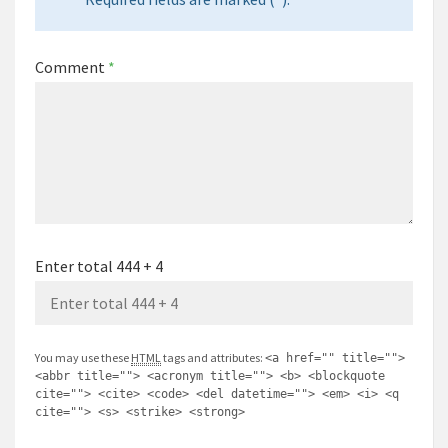
Comment
*
Enter total 444 + 4
You may use these
HTML
tags and attributes:
<a href="" title="">
<abbr title=""> <acronym title=""> <b> <blockquote
cite=""> <cite> <code> <del datetime=""> <em> <i> <q
cite=""> <s> <strike> <strong>