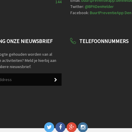
Email:
buurtpreventieapp.denheld
144
Twitter:
@
BPADenHelder
Facebook:
BuurtPreventieApp Den
G ONZE NIEUWSBRIEF
TELEFOONNUMMERS
oogte gehouden worden van al
activiteiten? Meld je hierbij aan
liere nieuwsbrief.