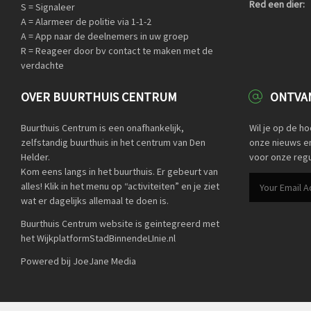
Red een dier:
S = Signaleer
A = Alarmeer de politie via 1-1-2
A = App naar de deelnemers in uw groep
R = Reageer door bv contact te maken met de
verdachte
OVER BUURTHUIS CENTRUM
ONTVAN
Buurthuis Centrum is een onafhankelijk,
Wil je op de h
zelfstandig buurthuis in het centrum van Den
onze nieuws en 
Helder.
voor onze regu
Kom eens langs in het buurthuis. Er gebeurt van
alles! Klik in het menu op “activiteiten” en je ziet
wat er dagelijks allemaal te doen is.
Buurthuis Centrum website is geintegreerd met
het WijkplatformStadBinnendeLInie.nl
Powered bij JoeJane Media