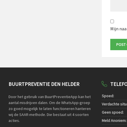
Mijn naa
BUURTPREVENTIE DEN HELDER
TELEF
Spoed:
Door het gebruik van BuurtPreventieApp kan het
aantal misdrijven dalen. Om de WhatsApp-groep
Verdachte situa
zo goed mogelijk te laten functioneren hanteren
Geen spoed:
wij de SAAR-methode. Die bestaat uit 4 soorten
acties.
Meld Anoniem: