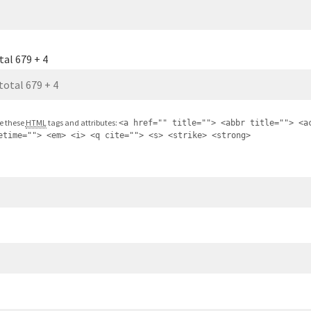
tal 679 + 4
e these
HTML
tags and attributes:
<a href="" title=""> <abbr title=""> <a
etime=""> <em> <i> <q cite=""> <s> <strike> <strong>