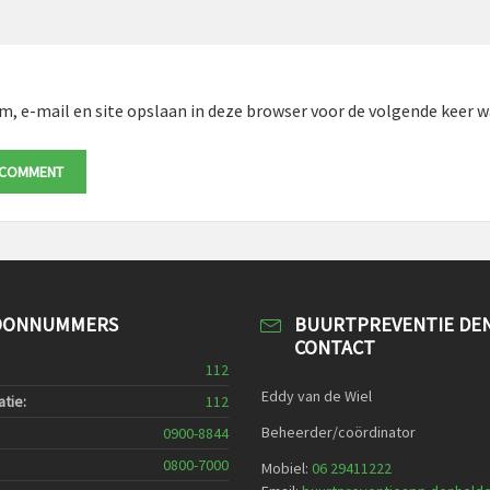
m, e-mail en site opslaan in deze browser voor de volgende keer wa
OONNUMMERS
BUURTPREVENTIE DE
CONTACT
112
Eddy van de Wiel
tie:
112
Beheerder/coördinator
0900-8844
0800-7000
Mobiel:
06 29411222