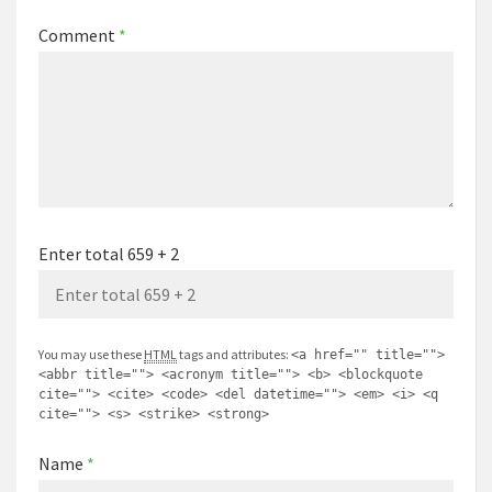
Comment
*
Enter total 659 + 2
You may use these
HTML
tags and attributes:
<a href="" title="">
<abbr title=""> <acronym title=""> <b> <blockquote
cite=""> <cite> <code> <del datetime=""> <em> <i> <q
cite=""> <s> <strike> <strong>
Name
*