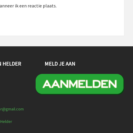
nneer ik een reactie plaats.
N HELDER
MELD JE AAN
er@gmail.com
 Helder