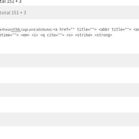
tal 151 + 3
e these
HTML
tags and attributes:
<a href="" title=""> <abbr title=""> <a
etime=""> <em> <i> <q cite=""> <s> <strike> <strong>