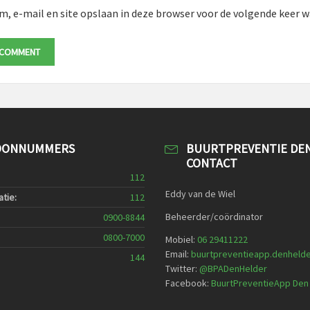
m, e-mail en site opslaan in deze browser voor de volgende keer wa
OONNUMMERS
BUURTPREVENTIE DE
CONTACT
112
Eddy van de Wiel
tie:
112
Beheerder/coördinator
0900-8844
0800-7000
Mobiel:
06 29411222
Email:
buurtpreventieapp.denheld
144
Twitter:
@
BPADenHelder
Facebook:
BuurtPreventieApp Den