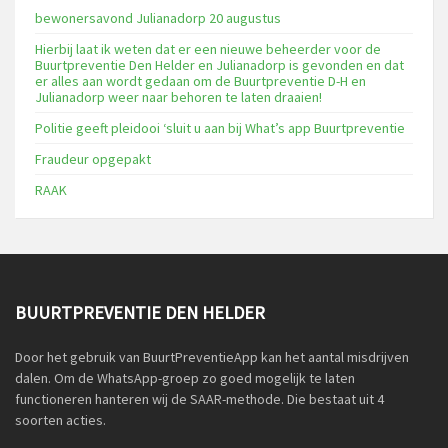
bewonersavond Julianadorp 20 augustus
Hierbij laat ik weten dat er een nieuwe beheerder voor de
Buurtpreventie Den Helder en Julianadorp is gevonden en dat
er alles aan wordt gedaan om de Buurtpreventie D-H en
Julianadorp weer naar behoren te laten draaien!
Politie geeft pleidooi ‘sluit u aan bij What’s app Buurtpreventie
Fraudeur opgepakt
RAAK
BUURTPREVENTIE DEN HELDER
Door het gebruik van BuurtPreventieApp kan het aantal misdrijven
dalen. Om de WhatsApp-groep zo goed mogelijk te laten
functioneren hanteren wij de SAAR-methode. Die bestaat uit 4
soorten acties.