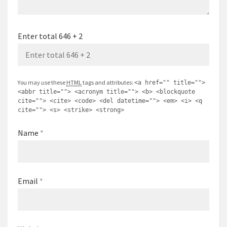
Enter total 646 + 2
You may use these
HTML
tags and attributes:
<a href="" title="">
<abbr title=""> <acronym title=""> <b> <blockquote
cite=""> <cite> <code> <del datetime=""> <em> <i> <q
cite=""> <s> <strike> <strong>
Name
*
Email
*