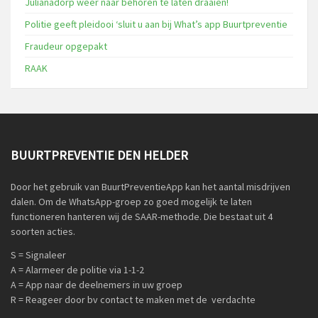
Julianadorp weer naar behoren te laten draaien!
Politie geeft pleidooi ‘sluit u aan bij What’s app Buurtpreventie
Fraudeur opgepakt
RAAK
BUURTPREVENTIE DEN HELDER
Door het gebruik van BuurtPreventieApp kan het aantal misdrijven
dalen. Om de WhatsApp-groep zo goed mogelijk te laten
functioneren hanteren wij de SAAR-methode. Die bestaat uit 4
soorten acties.
S = Signaleer
A = Alarmeer de politie via 1-1-2
A = App naar de deelnemers in uw groep
R = Reageer door bv contact te maken met de verdachte