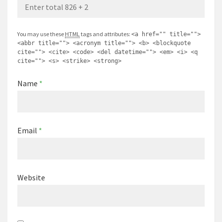
You may use these
HTML
tags and attributes:
<a href="" title="">
<abbr title=""> <acronym title=""> <b> <blockquote
cite=""> <cite> <code> <del datetime=""> <em> <i> <q
cite=""> <s> <strike> <strong>
Name
*
Email
*
Website