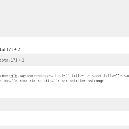
tal 171 + 2
e these
HTML
tags and attributes:
<a href="" title=""> <abbr title=""> <a
etime=""> <em> <i> <q cite=""> <s> <strike> <strong>