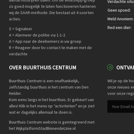
aantal misdrijven dalen. Om de WhatsApp-groep
Verdachte situa
zo goed mogelijk te laten functioneren hanteren
Geen spoed:
wij de SAAR-methode. Die bestaat uit 4 soorten
acties.
Meld Anoniem:
Red een dier:
S = Signaleer
A = Alarmeer de politie via 1-1-2
A = App naar de deelnemers in uw groep
R = Reageer door bv contact te maken met de
verdachte
OVER BUURTHUIS CENTRUM
ONTVAN
Buurthuis Centrum is een onafhankelijk,
Wil je op de h
zelfstandig buurthuis in het centrum van Den
onze nieuws en 
Helder.
voor onze regu
Kom eens langs in het buurthuis. Er gebeurt van
alles! Klik in het menu op “activiteiten” en je ziet
wat er dagelijks allemaal te doen is.
Buurthuis Centrum website is geintegreerd met
het WijkplatformStadBinnendeLInie.nl