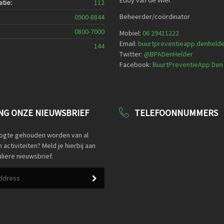
Eddy van de Wiel
tie:
112
Beheerder/coördinator
0900-8844
0800-7000
Mobiel:
06 29411222
Email:
buurtpreventieapp.denheld
144
Twitter:
@
BPADenHelder
Facebook:
BuurtPreventieApp Den
G ONZE NIEUWSBRIEF
TELEFOONNUMMERS
oogte gehouden worden van al
activiteiten? Meld je hierbij aan
liere nieuwsbrief.