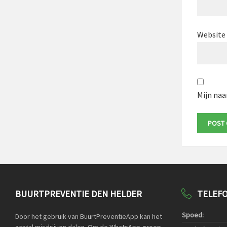
Website
Mijn naa
BUURTPREVENTIE DEN HELDER
TELEF
Spoed:
Door het gebruik van BuurtPreventieApp kan het