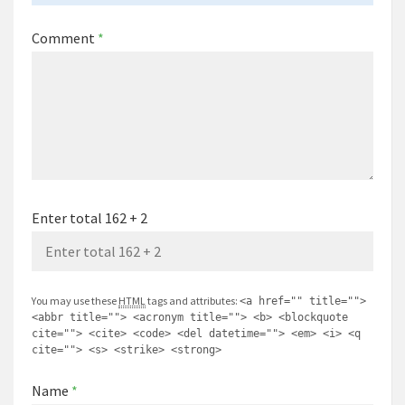
Comment
*
Enter total 162 + 2
You may use these
HTML
tags and attributes:
<a href="" title="">
<abbr title=""> <acronym title=""> <b> <blockquote
cite=""> <cite> <code> <del datetime=""> <em> <i> <q
cite=""> <s> <strike> <strong>
Name
*