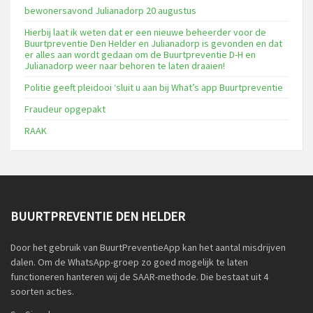
bewonersavond Julianadorp 20 augustus
Hierbij laat ik weten dat er een nieuwe beheerder voor de
Buurtpreventie Den Helder en Julianadorp is gevonden en dat
er alles aan wordt gedaan om de Buurtpreventie D-H en
Julianadorp weer naar behoren te laten draaien!
Politie geeft pleidooi ‘sluit u aan bij What’s app Buurtpreventie
Fraudeur opgepakt
RAAK
BUURTPREVENTIE DEN HELDER
Door het gebruik van BuurtPreventieApp kan het aantal misdrijven
dalen. Om de WhatsApp-groep zo goed mogelijk te laten
functioneren hanteren wij de SAAR-methode. Die bestaat uit 4
soorten acties.