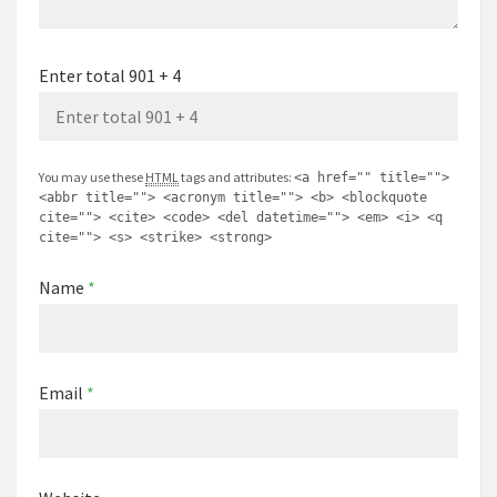
Enter total 901 + 4
You may use these
HTML
tags and attributes:
<a href="" title="">
<abbr title=""> <acronym title=""> <b> <blockquote
cite=""> <cite> <code> <del datetime=""> <em> <i> <q
cite=""> <s> <strike> <strong>
Name
*
Email
*