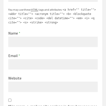
You may use these
HTML
tags and attributes:
<a href="" title="">
<abbr title=""> <acronym title=""> <b> <blockquote
cite=""> <cite> <code> <del datetime=""> <em> <i> <q
cite=""> <s> <strike> <strong>
Name
*
Email
*
Website