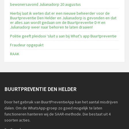
bewonersavond Julianadorp 20 augustus
Hierbij laat ik weten dat er een nieuwe beheerder voor de
Buurtpreventie Den Helder en Julianadorp is gevonden en dat
er alles aan wordt gedaan om de Buurtpreventie D-H en
Julianadorp weer naar behoren te laten draaien!
Politie geeft pleidooi ‘sluit u aan bij What’s app Buurtpreventie
Fraudeur opgepakt
RAAK
BUURTPREVENTIE DEN HELDER
Door het gebruik van BuurtPreventieApp kan het aantal misdrijven
dalen. Om de WhatsApp-groep zo goed mogelijk te laten
functioneren hanteren wij de SAAR-methode. Die bestaat uit 4
soorten acties.