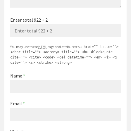
Enter total 922 + 2
You may use these
HTML
tags and attributes:
<a href="" title="">
<abbr title=""> <acronym title=""> <b> <blockquote
cite=""> <cite> <code> <del datetime=""> <em> <i> <q
cite=""> <s> <strike> <strong>
Name
*
Email
*