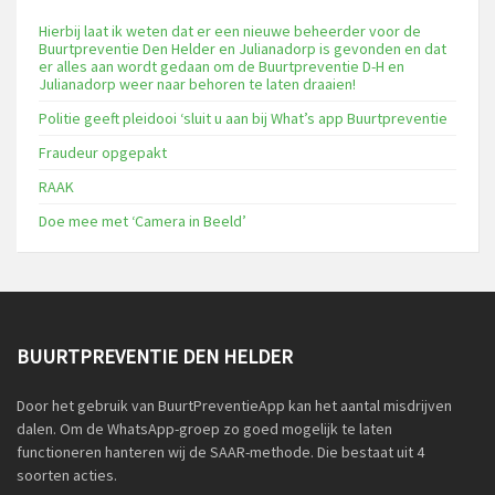
Hierbij laat ik weten dat er een nieuwe beheerder voor de
Buurtpreventie Den Helder en Julianadorp is gevonden en dat
er alles aan wordt gedaan om de Buurtpreventie D-H en
Julianadorp weer naar behoren te laten draaien!
Politie geeft pleidooi ‘sluit u aan bij What’s app Buurtpreventie
Fraudeur opgepakt
RAAK
Doe mee met ‘Camera in Beeld’
BUURTPREVENTIE DEN HELDER
Door het gebruik van BuurtPreventieApp kan het aantal misdrijven
dalen. Om de WhatsApp-groep zo goed mogelijk te laten
functioneren hanteren wij de SAAR-methode. Die bestaat uit 4
soorten acties.