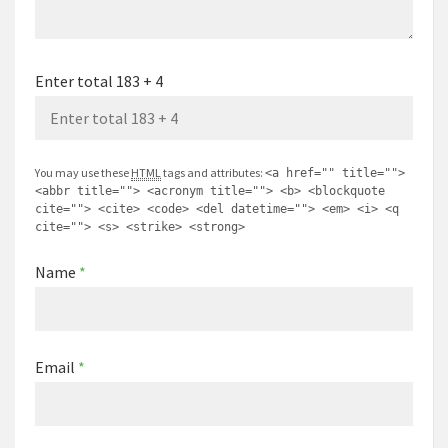
Enter total 183 + 4
You may use these
HTML
tags and attributes:
<a href="" title="">
<abbr title=""> <acronym title=""> <b> <blockquote
cite=""> <cite> <code> <del datetime=""> <em> <i> <q
cite=""> <s> <strike> <strong>
Name
*
Email
*