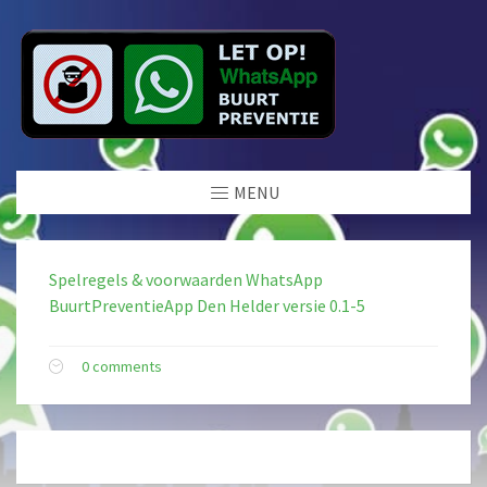
MENU
Spelregels & voorwaarden WhatsApp
BuurtPreventieApp Den Helder versie 0.1-5
0 comments