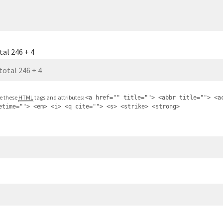
tal 246 + 4
e these
HTML
tags and attributes:
<a href="" title=""> <abbr title=""> <a
etime=""> <em> <i> <q cite=""> <s> <strike> <strong>