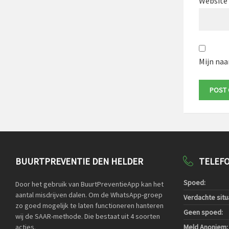
Website
Mijn naa
BUURTPREVENTIE DEN HELDER
TELEF
Spoed:
Door het gebruik van BuurtPreventieApp kan het
aantal misdrijven dalen. Om de WhatsApp-groep
Verdachte situa
zo goed mogelijk te laten functioneren hanteren
Geen spoed:
wij de SAAR-methode. Die bestaat uit 4 soorten
acties.
Meld Anoniem: