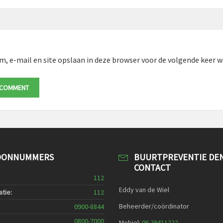
m, e-mail en site opslaan in deze browser voor de volgende keer wa
OONNUMMERS
BUURTPREVENTIE DE
CONTACT
112
Eddy van de Wiel
tie:
112
Beheerder/coördinator
0900-8844
0800-7000
Mobiel:
06 29411222