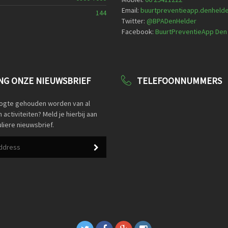
Email:
buurtpreventieapp.denheld
144
Twitter:
@
BPADenHelder
Facebook:
BuurtPreventieApp Den
G ONZE NIEUWSBRIEF
TELEFOONNUMMERS
oogte gehouden worden van al
activiteiten? Meld je hierbij aan
liere nieuwsbrief.