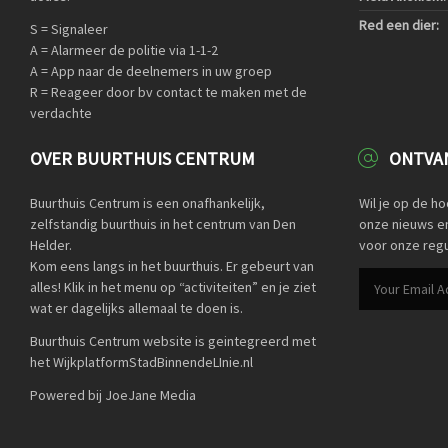
Red een dier:
S = Signaleer
A = Alarmeer de politie via 1-1-2
A = App naar de deelnemers in uw groep
R = Reageer door bv contact te maken met de
verdachte
OVER BUURTHUIS CENTRUM
ONTVAN
Buurthuis Centrum is een onafhankelijk,
Wil je op de h
zelfstandig buurthuis in het centrum van Den
onze nieuws en 
Helder.
voor onze regu
Kom eens langs in het buurthuis. Er gebeurt van
alles! Klik in het menu op “activiteiten” en je ziet
wat er dagelijks allemaal te doen is.
Buurthuis Centrum website is geintegreerd met
het WijkplatformStadBinnendeLInie.nl
Powered bij JoeJane Media