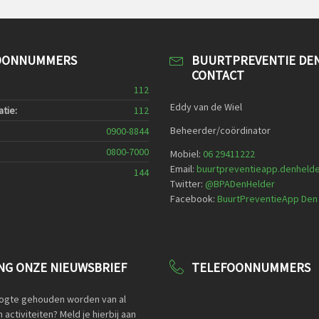
OONNUMMERS
BUURTPREVENTIE DE
CONTACT
112
Eddy van de Wiel
tie:
112
Beheerder/coördinator
0900-8844
0800-7000
Mobiel:
06 29411222
Email:
buurtpreventieapp.denheld
144
Twitter:
@
BPADenHelder
Facebook:
BuurtPreventieApp Den
G ONZE NIEUWSBRIEF
TELEFOONNUMMERS
oogte gehouden worden van al
activiteiten? Meld je hierbij aan