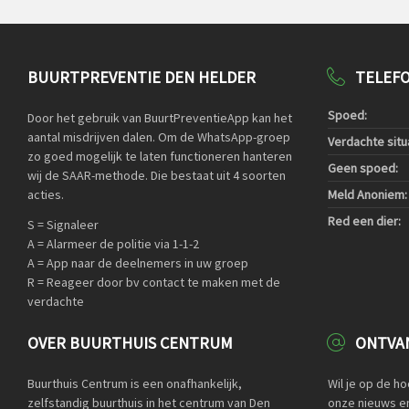
BUURTPREVENTIE DEN HELDER
TELEF
Spoed:
Door het gebruik van BuurtPreventieApp kan het
aantal misdrijven dalen. Om de WhatsApp-groep
Verdachte situa
zo goed mogelijk te laten functioneren hanteren
Geen spoed:
wij de SAAR-methode. Die bestaat uit 4 soorten
acties.
Meld Anoniem:
Red een dier:
S = Signaleer
A = Alarmeer de politie via 1-1-2
A = App naar de deelnemers in uw groep
R = Reageer door bv contact te maken met de
verdachte
OVER BUURTHUIS CENTRUM
ONTVAN
Buurthuis Centrum is een onafhankelijk,
Wil je op de h
zelfstandig buurthuis in het centrum van Den
onze nieuws en 