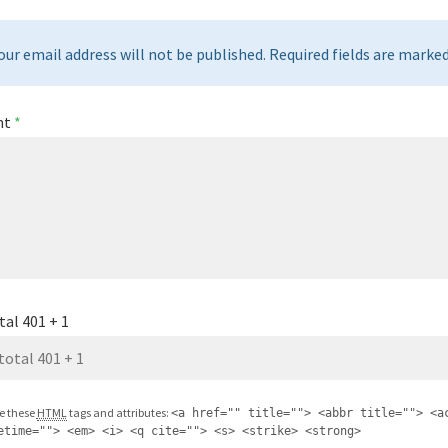
our email address will not be published. Required fields are marked 
nt
*
tal 401 + 1
e these
HTML
tags and attributes:
<a href="" title=""> <abbr title=""> <a
etime=""> <em> <i> <q cite=""> <s> <strike> <strong>