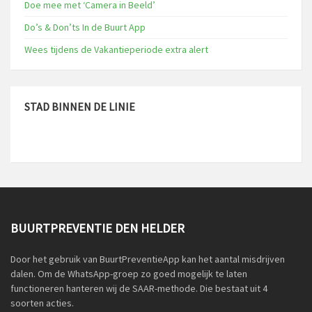
Doe mee met ‘Camera in Beeld’
Do’s & Don’ts In de Buurt App
Wees tijdens de Vakantieperiode extra alert
STAD BINNEN DE LINIE
BUURTPREVENTIE DEN HELDER
Door het gebruik van BuurtPreventieApp kan het aantal misdrijven
dalen. Om de WhatsApp-groep zo goed mogelijk te laten
functioneren hanteren wij de SAAR-methode. Die bestaat uit 4
soorten acties.