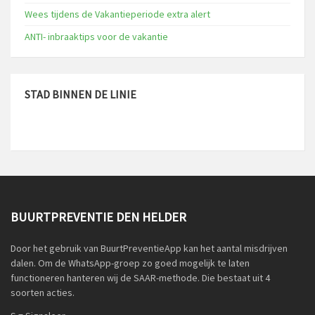
Wees tijdens de Vakantieperiode extra alert
ANTI- inbraaktips voor de vakantie
STAD BINNEN DE LINIE
BUURTPREVENTIE DEN HELDER
Door het gebruik van BuurtPreventieApp kan het aantal misdrijven
dalen. Om de WhatsApp-groep zo goed mogelijk te laten
functioneren hanteren wij de SAAR-methode. Die bestaat uit 4
soorten acties.