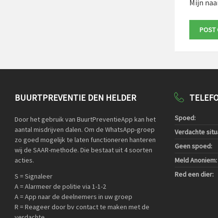
Mijn naa
BUURTPREVENTIE DEN HELDER
TELEF
Spoed:
Door het gebruik van BuurtPreventieApp kan het
aantal misdrijven dalen. Om de WhatsApp-groep
Verdachte situa
zo goed mogelijk te laten functioneren hanteren
Geen spoed:
wij de SAAR-methode. Die bestaat uit 4 soorten
acties.
Meld Anoniem:
Red een dier:
S = Signaleer
A = Alarmeer de politie via 1-1-2
A = App naar de deelnemers in uw groep
R = Reageer door bv contact te maken met de
verdachte