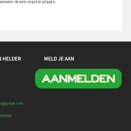
nneer ik een reactie plaats.
N HELDER
MELD JE AAN
er@gmail.com
 Helder