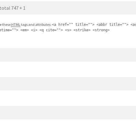
e these
HTML
tags and attributes:
<a href="" title=""> <abbr title=""> <a
etime=""> <em> <i> <q cite=""> <s> <strike> <strong>