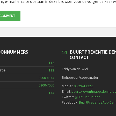
m, e-mail en site opslaan in deze browser voor de volgende keer wa
OONNUMMERS
BUURTPREVENTIE DE
CONTACT
112
Eddy van de Wiel
tie:
112
Beheerder/coördinator
0900-8844
0800-7000
Mobiel:
06 29411222
Email:
buurtpreventieapp.denheld
144
Twitter:
@
BPADenHelder
Facebook:
BuurtPreventieApp Den