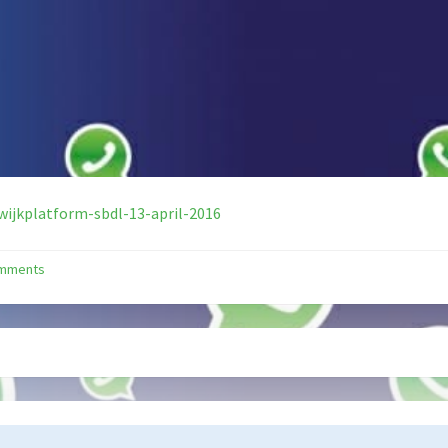
ijkplatform-sbdl-13-april-2016
omments