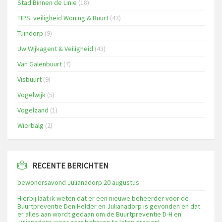
Stad Binnen de Linie
(18)
TIPS: veiligheid Woning & Buurt
(43)
Tuindorp
(9)
Uw Wijkagent & Veiligheid
(43)
Van Galenbuurt
(7)
Visbuurt
(9)
Vogelwijk
(5)
Vogelzand
(1)
Wierbalg
(2)
RECENTE BERICHTEN
bewonersavond Julianadorp 20 augustus
Hierbij laat ik weten dat er een nieuwe beheerder voor de
Buurtpreventie Den Helder en Julianadorp is gevonden en dat
er alles aan wordt gedaan om de Buurtpreventie D-H en
Julianadorp weer naar behoren te laten draaien!