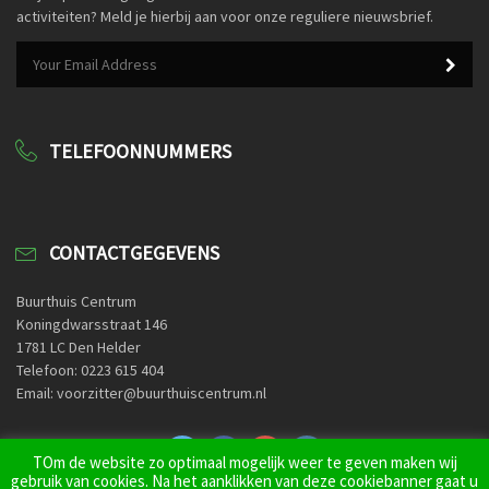
activiteiten? Meld je hierbij aan voor onze reguliere nieuwsbrief.
TELEFOONNUMMERS
CONTACTGEGEVENS
Buurthuis Centrum
Koningdwarsstraat 146
1781 LC Den Helder
Telefoon: 0223 615 404
Email: voorzitter@buurthuiscentrum.nl
TOm de website zo optimaal mogelijk weer te geven maken wij
gebruik van cookies. Na het aanklikken van deze cookiebanner gaat u