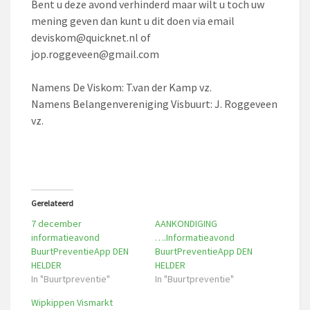
Bent u deze avond verhinderd maar wilt u toch uw
mening geven dan kunt u dit doen via email
deviskom@quicknet.nl of
jop.roggeveen@gmail.com
Namens De Viskom: T.van der Kamp vz.
Namens Belangenvereniging Visbuurt: J. Roggeveen
vz.
Gerelateerd
7 december
AANKONDIGING
informatieavond
….Informatieavond
BuurtPreventieApp DEN
BuurtPreventieApp DEN
HELDER
HELDER
In "Buurtpreventie"
In "Buurtpreventie"
Wipkippen Vismarkt