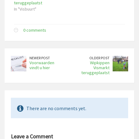
teruggeplaatst
In "Visbuurt"
0 comments
NEWER POST
OLDER POST
Voorwaarden
Wipkippen
vindt u hier
Vismarkt
teruggeplaatst
There are no comments yet.
Leave a Comment