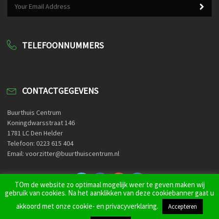
TELEFOONNUMMERS
CONTACTGEGEVENS
Buurthuis Centrum
Koningdwarsstraat 146
1781 LC Den Helder
Telefoon: 0223 615 404
Email: voorzitter@buurthuiscentrum.nl
TOm de website zo optimaal mogelijk weer te geven maken wij
gebruik van cookies. Na het aanklikken van deze cookiebanner gaat u
Home
Contactformulier
akkoord met onze cookie- en privacyverklaring.
Accepteren
© BuurtPreventieApp Den Helder 2022 -
Privacyverklaring