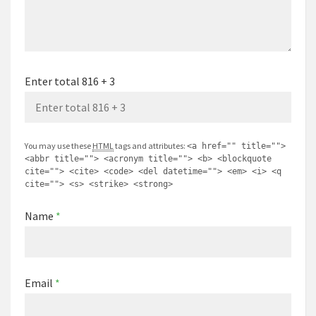
Enter total 816 + 3
You may use these
HTML
tags and attributes:
<a href="" title="">
<abbr title=""> <acronym title=""> <b> <blockquote
cite=""> <cite> <code> <del datetime=""> <em> <i> <q
cite=""> <s> <strike> <strong>
Name
*
Email
*