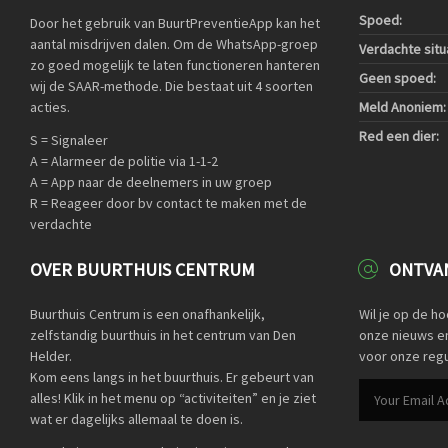
Spoed:
Door het gebruik van BuurtPreventieApp kan het
aantal misdrijven dalen. Om de WhatsApp-groep
Verdachte situa
zo goed mogelijk te laten functioneren hanteren
Geen spoed:
wij de SAAR-methode. Die bestaat uit 4 soorten
acties.
Meld Anoniem:
Red een dier:
S = Signaleer
A = Alarmeer de politie via 1-1-2
A = App naar de deelnemers in uw groep
R = Reageer door bv contact te maken met de
verdachte
OVER BUURTHUIS CENTRUM
ONTVAN
Buurthuis Centrum is een onafhankelijk,
Wil je op de h
zelfstandig buurthuis in het centrum van Den
onze nieuws en 
Helder.
voor onze regu
Kom eens langs in het buurthuis. Er gebeurt van
alles! Klik in het menu op “activiteiten” en je ziet
wat er dagelijks allemaal te doen is.