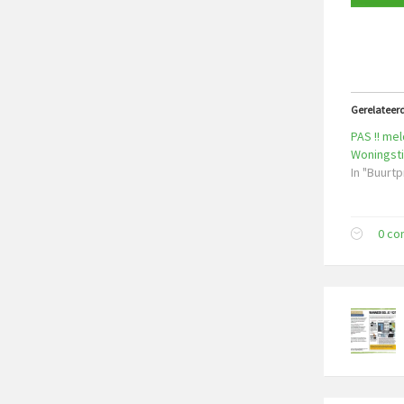
Gerelateer
PAS !! mel
Woningsti
In "Buurt
0 c