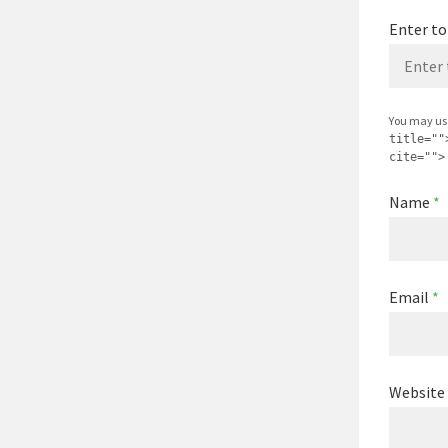
Enter to
You may us
title=""
cite="">
Name
*
Email
*
Website