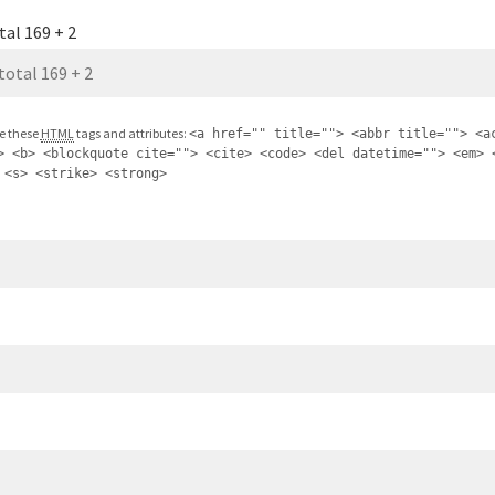
tal 169 + 2
e these
HTML
tags and attributes:
<a href="" title=""> <abbr title=""> <a
> <b> <blockquote cite=""> <cite> <code> <del datetime=""> <em> 
 <s> <strike> <strong>