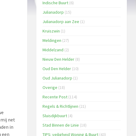
Indische Buurt
(6)
Julianadorp
(15)
Julianadorp aan Zee
(1)
Kruiszwin
(1)
Meldingen
(27)
Middelzand
(2)
Nieuw Den Helder
(8)
Oud Den Helder
(10)
Oud Julianadorp
(1)
Overige
(18)
Recente Post
(114)
Regels & Richtlijnen
(21)
we
Sluisdijkbuurt
(4)
 mij net
Stad Binnen de Linie
(18)
aden in
n een
TIPS: veiligheid Woning & Buurt
(43)