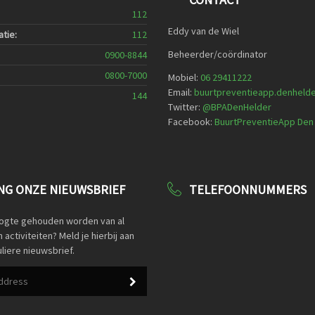
112
Eddy van de Wiel
tie:
112
Beheerder/coördinator
0900-8844
0800-7000
Mobiel:
06 29411222
Email:
buurtpreventieapp.denheld
144
Twitter:
@
BPADenHelder
Facebook:
BuurtPreventieApp Den
G ONZE NIEUWSBRIEF
TELEFOONNUMMERS
oogte gehouden worden van al
activiteiten? Meld je hierbij aan
liere nieuwsbrief.