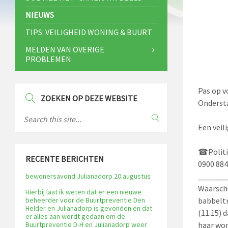
NIEUWS
TIPS: VEILIGHEID WONING & BUURT
MELDEN VAN OVERIGE
PROBLEMEN
Pas op v
ZOEKEN OP DEZE WEBSITE
Ondersta
Een veil
☎
Polit
RECENTE BERICHTEN
0900 88
_______
bewonersavond Julianadorp 20 augustus
Waarschu
Hierbij laat ik weten dat er een nieuwe
beheerder voor de Buurtpreventie Den
babbeltr
Helder en Julianadorp is gevonden en dat
(11.15) 
er alles aan wordt gedaan om de
Buurtpreventie D-H en Julianadorp weer
haar won