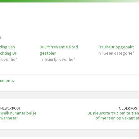
d
ding van
BuurtPreventie Bord
Fraudeur opgepakt
chting DH
gestolen
In "Geen categorie"
preventie"
In "Buurtpreventie"
omments
NEWER POST
OLDER POST
Welk nummer bel je
DE nieuwste truc om te zien
wanneer?
of mensen op vakantie!