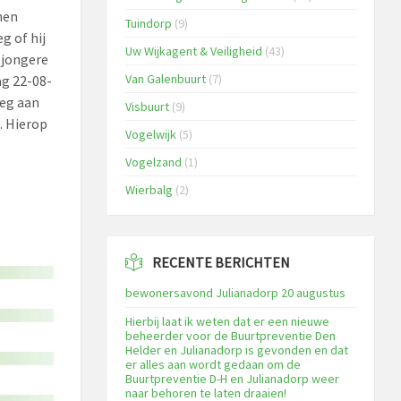
men
Tuindorp
(9)
g of hij
Uw Wijkagent & Veiligheid
(43)
 jongere
Van Galenbuurt
(7)
g 22-08-
oeg aan
Visbuurt
(9)
. Hierop
Vogelwijk
(5)
Vogelzand
(1)
Wierbalg
(2)
RECENTE BERICHTEN
bewonersavond Julianadorp 20 augustus
Hierbij laat ik weten dat er een nieuwe
beheerder voor de Buurtpreventie Den
Helder en Julianadorp is gevonden en dat
er alles aan wordt gedaan om de
Buurtpreventie D-H en Julianadorp weer
naar behoren te laten draaien!