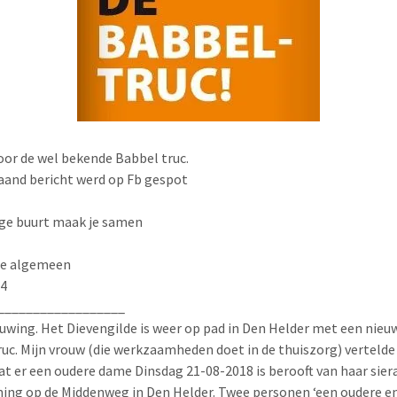
oor de wel bekende Babbel truc.
and bericht werd op Fb gespot
ige buurt maak je samen
ie algemeen
44
__________________
wing. Het Dievengilde is weer op pad in Den Helder met een nieu
uc. Mijn vrouw (die werkzaamheden doet in de thuiszorg) vertelde
dat er een oudere dame Dinsdag 21-08-2018 is berooft van haar sier
ing op de Middenweg in Den Helder. Twee personen ‘een oudere e