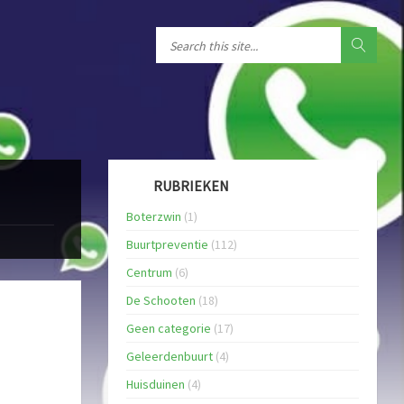
RUBRIEKEN
Boterzwin
(1)
Buurtpreventie
(112)
Centrum
(6)
De Schooten
(18)
Geen categorie
(17)
Geleerdenbuurt
(4)
Huisduinen
(4)